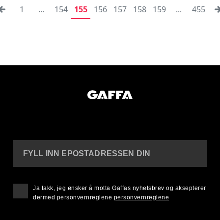
1
...
154
155
156
157
158
159
...
455
FYLL INN EPOSTADRESSEN DIN
Ja takk, jeg ønsker å motta Gaffas nyhetsbrev og aksepterer
dermed personvernreglene
personvernreglene