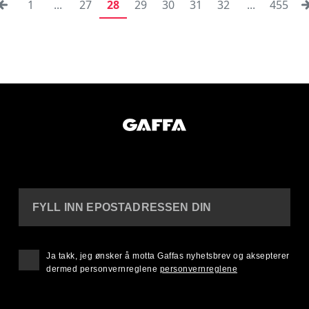
1
...
27
28
29
30
31
32
...
455
FYLL INN EPOSTADRESSEN DIN
Ja takk, jeg ønsker å motta Gaffas nyhetsbrev og aksepterer
dermed personvernreglene
personvernreglene