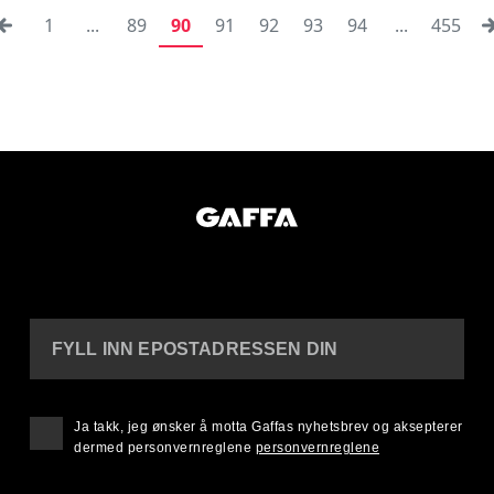
1
...
89
90
91
92
93
94
...
455
FYLL INN EPOSTADRESSEN DIN
Ja takk, jeg ønsker å motta Gaffas nyhetsbrev og aksepterer
dermed personvernreglene
personvernreglene