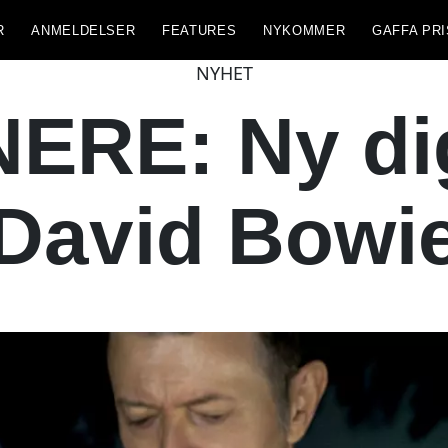
R
ANMELDELSER
FEATURES
NYKOMMER
GAFFA PRI
NYHET
ERE: Ny digi
David Bowi