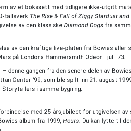
rm av et bokssett med tidligere ikke-utgitt mate
0-tallsverk
The Rise & Fall of Ziggy Stardust and
givelse av den klassiske
Diamond Dogs
fra samm
lse av den kraftige live-platen fra Bowies aller s
Mars på Londons Hammersmith Odeon i juli '73.
 – denne gangen fra den senere delen av Bowies 
ttan Center '99, som ble spilt inn 21. august 19
1 Storytellers i samme bygning.
forbindelse med 25-årsjubileet for utgivelsen av
 Bowies album fra 1999,
Hours
. Du kan lytte til d
.