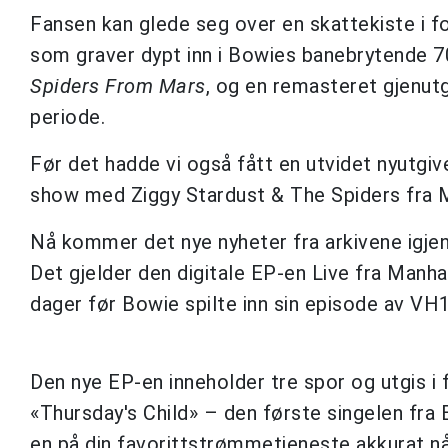
Fansen kan glede seg over en skattekiste i fo
som graver dypt inn i Bowies banebrytende 7
Spiders From Mars
, og en remasteret gjenut
periode.
Før det hadde vi også fått en utvidet nyutgive
show med Ziggy Stardust & The Spiders fra 
Nå kommer det nye nyheter fra arkivene igjen
Det gjelder den digitale EP-en Live fra Manha
dager før Bowie spilte inn sin episode av VH
Den nye EP-en inneholder tre spor og utgis i 
«Thursday's Child» – den første singelen fra
en på din favorittstrømmetjeneste akkurat nå