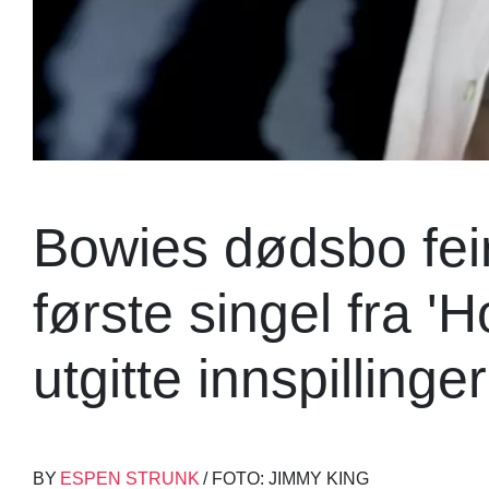
Bowies dødsbo feir
første singel fra '
utgitte innspillinger
BY
ESPEN STRUNK
/ FOTO: JIMMY KING