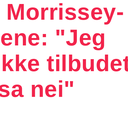
 Morrissey-
ene: "Jeg
ikke tilbudet
 sa nei"