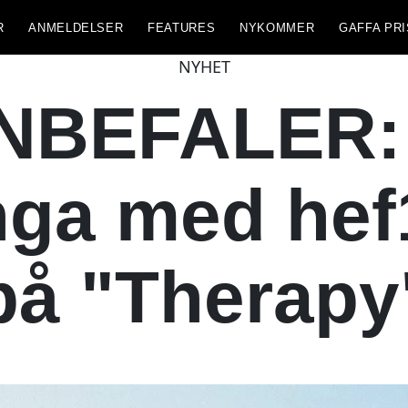
R
ANMELDELSER
FEATURES
NYKOMMER
GAFFA PRI
NYHET
NBEFALER: 
ga med hef1
på "Therapy