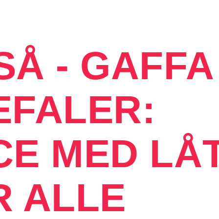
SÅ - GAFFA
EFALER:
CE MED LÅ
R ALLE