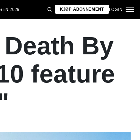
KJØP ABONNEMENT
SEN 2026
LOGIN
Death By
0 feature
"