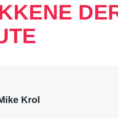
EKKENE DE
UTE
Mike Krol