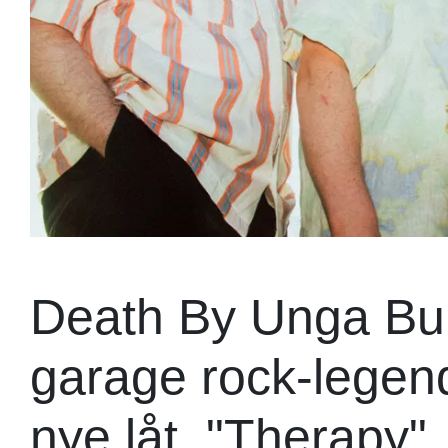
Death By Unga Bun
garage rock-legen
nye låt, "Therapy".