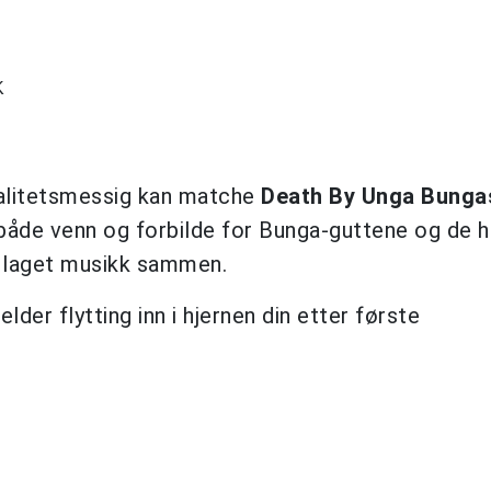
K
valitetsmessig kan matche
Death By Unga Bunga
både venn og forbilde for Bunga-guttene og de ha
å laget musikk sammen.
der flytting inn i hjernen din etter første