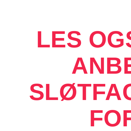
LES OG
ANB
SLØTFA
FO