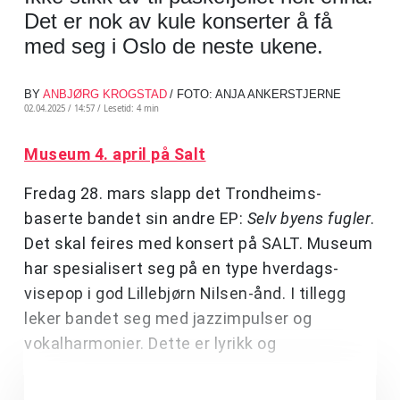
Det er nok av kule konserter å få
med seg i Oslo de neste ukene.
BY
ANBJØRG KROGSTAD
/ FOTO: ANJA ANKERSTJERNE
02.04.2025 / 14:57 /
Lesetid: 4 min
Museum 4. april på Salt
Fredag 28. mars slapp det Trondheims-
baserte bandet sin andre EP:
Selv byens fugler
.
Det skal feires med konsert på SALT. Museum
har spesialisert seg på en type hverdags-
visepop i god Lillebjørn Nilsen-ånd. I tillegg
leker bandet seg med jazzimpulser og
vokalharmonier. Dette er lyrikk og