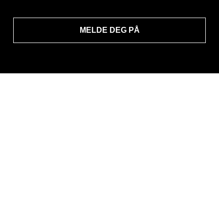
MELDE DEG PÅ
KONTAKT
FØLG OSS
DANMARK
SVERIGE
NORGE