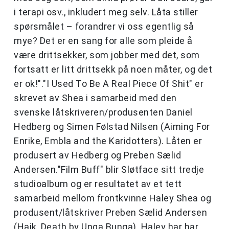
i terapi osv., inkludert meg selv. Låta stiller
spørsmålet – forandrer vi oss egentlig så
mye? Det er en sang for alle som pleide å
være drittsekker, som jobber med det, som
fortsatt er litt drittsekk på noen måter, og det
er ok!"."I Used To Be A Real Piece Of Shit" er
skrevet av Shea i samarbeid med den
svenske låtskriveren/produsenten Daniel
Hedberg og Simen Følstad Nilsen (Aiming For
Enrike, Embla and the Karidotters). Låten er
produsert av Hedberg og Preben Sælid
Andersen."Film Buff" blir Sløtface sitt tredje
studioalbum og er resultatet av et tett
samarbeid mellom frontkvinne Haley Shea og
produsent/låtskriver Preben Sælid Andersen
(Hajk, Death by Unga Bunga). Haley har har