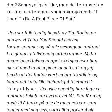
deg? Sannsynligvis ikke, men dette kaoset av
kulturelle referanser var inspirasjonen til "I
Used To Be A Real Piece Of Shit".
"Jeg var fullstendig besatt av Tim Robinson-
showet «I Think You Should Leave»
forrige sommer og så alle sesongene omtrent
fire ganger i fullstendig latterkrampe. Midt i
denne besettelsen hoppet sketsjen hvor han
sier «I used to be a piece of shit» ut, og jeg
tenkte at det hadde vært en bra tekstlinje og
lagret det i min lille idébank på telefonen."
Haley utdyper:
"Jeg ville egentlig bare lage en
morsom, tullete og overdrevet låt. Den får meg
også til å tenke på alle de menneskene som
jobber med seg selv, som alltid prøver å bli