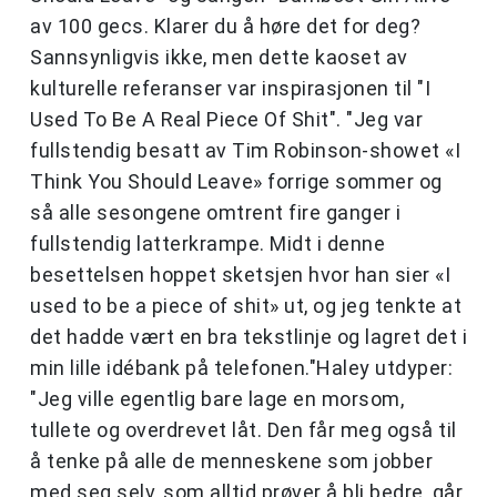
av 100 gecs. Klarer du å høre det for deg?
Sannsynligvis ikke, men dette kaoset av
kulturelle referanser var inspirasjonen til "I
Used To Be A Real Piece Of Shit". "Jeg var
fullstendig besatt av Tim Robinson-showet «I
Think You Should Leave» forrige sommer og
så alle sesongene omtrent fire ganger i
fullstendig latterkrampe. Midt i denne
besettelsen hoppet sketsjen hvor han sier «I
used to be a piece of shit» ut, og jeg tenkte at
det hadde vært en bra tekstlinje og lagret det i
min lille idébank på telefonen."Haley utdyper:
"Jeg ville egentlig bare lage en morsom,
tullete og overdrevet låt. Den får meg også til
å tenke på alle de menneskene som jobber
med seg selv, som alltid prøver å bli bedre, går