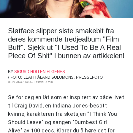
Sløtface slipper siste smakebit fra
deres kommende tredjealbum "Film
Buff". Sjekk ut "I Used To Be A Real
Piece Of Shit" i bunnen av artikkelen!
BY
SIGURD HOLLEN ELGENES
/ FOTO: LEAH HÅLAND SOLOMONS, PRESSEFOTO
06.09.2024 / 14:06 /
Lesetid: 3 min
Se for deg en låt som er inspirert av både livet
til Craig David, en Indiana Jones-besatt
kvinne, karakteren fra sketsjen "I Think You
Should Leave" og sangen "Dumbest Girl
Alive" av 100 gecs. Klarer du å høre det for