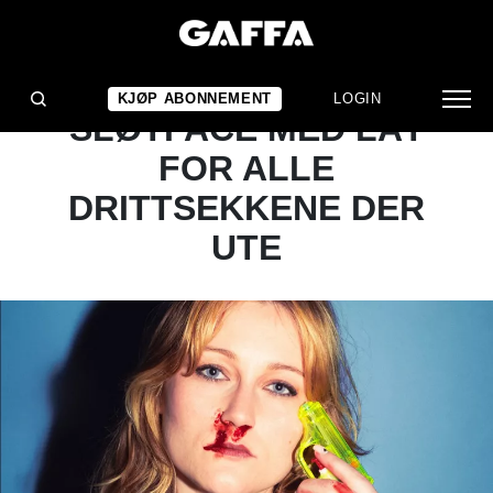
NYHET
GAFFA ANBEFALER:
KJØP ABONNEMENT
LOGIN
SLØTFACE MED LÅT
FOR ALLE
DRITTSEKKENE DER
UTE