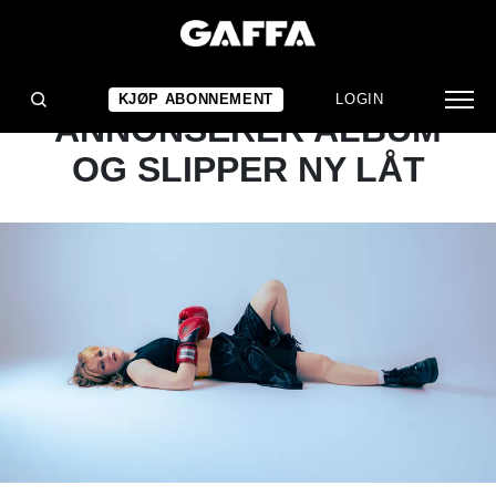
NYHET
SLØTFACE
KJØP ABONNEMENT
LOGIN
ANNONSERER ALBUM
OG SLIPPER NY LÅT