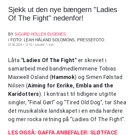
Sjekk ut den nye bængern "Ladies
Of The Fight" nedenfor!
BY
SIGURD HOLLEN ELGENES
/ FOTO: LEAH HÅLAND SOLOMONS, PRESSEFOTO
07.06.2024 / 12:10 /
Lesetid: 1 min
Låta
"Ladies Of The Fight"
er skrevet i
samarbeid med bandmedlemmene Tobias
Maxwell Osland (
Hammok
) og Simen Følstad
Nilsen (
Aiming for Enrike, Embla and the
Karidotters
). I kontrast til tidligere utgitte
singler, "Final Gørl" og "Tired Old Dog", tar Shea
det musikalske landskapet i en enda hardere
og mer rocka retning på "Ladies Of The Fight".
LES OGSÅ: GAFFA ANBEFALER: SLØTFACE