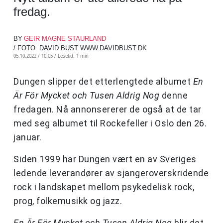
fredag.
BY
GEIR MAGNE STAURLAND
/ FOTO: DAVID BUST WWW.DAVIDBUST.DK
05.10.2022 / 10:05 /
Lesetid: 1 min
Dungen slipper det etterlengtede albumet
En
Är För Mycket och Tusen Aldrig Nog
denne
fredagen. Nå annonsererer de også at de tar
med seg albumet til Rockefeller i Oslo den 26.
januar.
Siden 1999 har Dungen vært en av Sveriges
ledende leverandører av sjangeroverskridende
rock i landskapet mellom psykedelisk rock,
prog, folkemusikk og jazz.
En Är För Mycket och Tusen Aldrig Nog
blir det