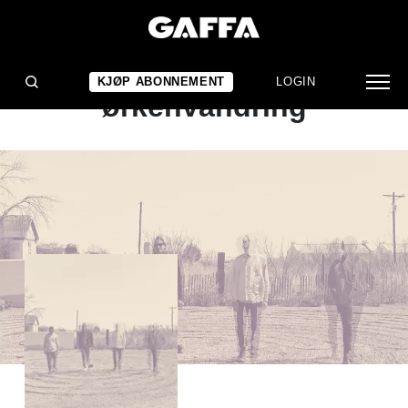
ALBUMANMELDELSE
En retningsløs
KJØP ABONNEMENT
LOGIN
ørkenvandring