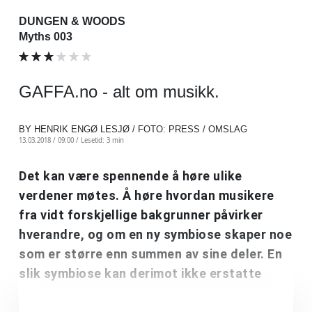
DUNGEN & WOODS
Myths 003
GAFFA.no - alt om musikk.
BY HENRIK ENGØ LESJØ / FOTO: PRESS / OMSLAG
13.03.2018 / 09:00 /
Lesetid: 3 min
Det kan være spennende å høre ulike
verdener møtes. Å høre hvordan musikere
fra vidt forskjellige bakgrunner påvirker
hverandre, og om en ny symbiose skaper noe
som er større enn summen av sine deler. En
slik symbiose kan derimot ikke erstatte