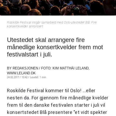
Roskilde Festival inngår samarbeid med Oslo-utestedet Blå: Fire
konsertkvelder annonsert
Utestedet skal arrangere fire
månedlige konsertkvelder frem mot
festivalstart i juli.
BY REDAKSJONEN / FOTO: KIM MATTHÄI LELAND,
WWW.LELAND.DK
24.02.2017 / 10:42 /
Lesetid: 1 min
Roskilde Festival kommer til Oslo! ...eller
nesten da. For gjennom fire månedlige kvelder
frem til den danske festivalen starter i juli vil
konsertstedet Blå presentere "et vidt spekter