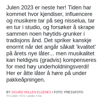
Julen 2023 er neste her! Tiden har
kommet hvor kjendiser, influencere
og musikere tar på seg nisselua, tar
en tur i studio, og forsøker å skrape
sammen noen høytids-grunker i
tradisjons ånd. Det spriker kanskje
enormt når det angår såkalt 'kvalitet'
på årets nye låter... men musikalitet
kan heldigvis (gradvis) kompenseres
for med høy underholdningsverdi!
Her er åtte låter å høre på under
pakkeåpningen.
BY
SIGURD HOLLEN ELGENES
/ FOTO: PRESSFOTO
19.12.2023 / 10:12 /
Lesetid: 4 min