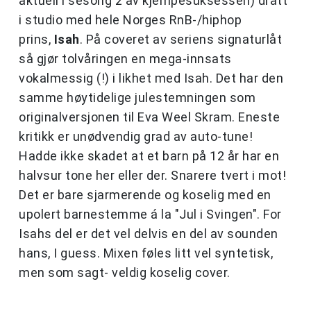
aktuell i sesong 2 av kjempesuksessen) dratt
i studio med hele Norges RnB-/hiphop
prins,
Isah
. På coveret av seriens signaturlåt
så gjør tolvåringen en mega-innsats
vokalmessig (!) i likhet med Isah. Det har den
samme høytidelige julestemningen som
originalversjonen til Eva Weel Skram. Eneste
kritikk er unødvendig grad av auto-tune!
Hadde ikke skadet at et barn på 12 år har en
halvsur tone her eller der. Snarere tvert i mot!
Det er bare sjarmerende og koselig med en
upolert barnestemme á la "Jul i Svingen". For
Isahs del er det vel delvis en del av sounden
hans, I guess. Mixen føles litt vel syntetisk,
men som sagt- veldig koselig cover.