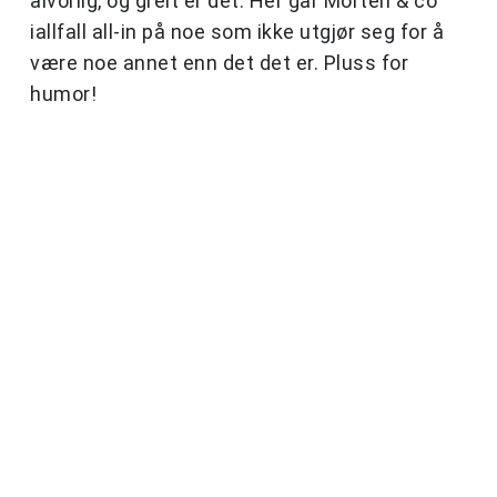
alvorlig, og greit er det. Her går Morten & co
iallfall all-in på noe som ikke utgjør seg for å
være noe annet enn det det er. Pluss for
humor!