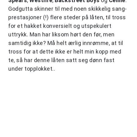
Spears
,
Westlife
,
Backstreet Boys
og
Celine
.
Godgutta skinner til med noen skikkelig sang-
prestasjoner (!) flere steder på låten, til tross
for et hakket konversielt og utspekulert
uttrykk. Man har liksom hørt den før, men
samtidig ikke? Må helt ærlig innrømme, at til
tross for at dette ikke er helt min kopp med
te, så har denne låten satt seg dønn fast
under topplokket..