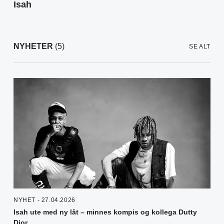
Isah
NYHETER
(5)
SE ALT
NYHET - 27.04.2026
Isah ute med ny låt – minnes kompis og kollega Dutty
Dior