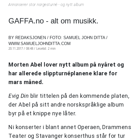
Annonserer stor norgesturné - og nytt album
GAFFA.no - alt om musikk.
BY REDAKSJONEN / FOTO: SAMUEL JOHN DITTA /
WWW.SAMUELJOHNDITTA.COM
20.11.2017 / 08:48 /
Lesetid: 2 min
Morten Abel lover nytt album på nyåret og
har allerede slippturnéplanene klare for
mars måned.
Evig Din
blir tittelen på den kommende platen,
der Abel på sitt andre norskspråklige album
byr på et knippe nye låter.
Ni konserter i blant annet Operaen, Drammens
Teater og Stavanger konserthus står for tur