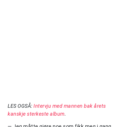
LES OGSÅ:
Intervju med mannen bak årets
kanskje sterkeste album
.
— Jeg måtte gjøre noe som fikk meg i gang