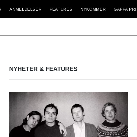
R
ANMELDELSER
FEATURES
NYKOMMER
GAFFA PRI
NYHETER & FEATURES