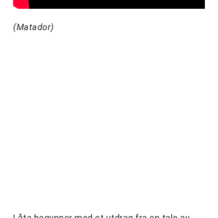
(Matador)
Låta begynner med et utdrag fra en tale av