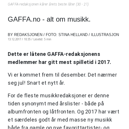
GAFFA-redaksjonen kårer årets beste låter (30 - 21)
GAFFA.no - alt om musikk.
BY REDAKSJONEN / FOTO: STINA HELLAND / ILLUSTRASJON
13.12.2017 / 10:35 /
Lesetid: 5 min
Dette er låtene GAFFA-redaksjonens
medlemmer har gitt mest spilletid i 2017.
Vi er kommet frem til desember. Det nærmer
seg jul! Snart et nytt år.
For de fleste musikkredaksjoner er denne
tiden synonymt med årslister - både på
albumfronten og låtfronten. Og 2017 har vært
et særdeles godt år med masse ny musikk
både fra gamle og nye favorittartister- og