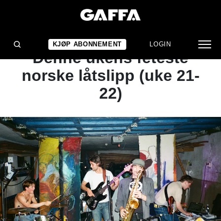
ARTIKKEL
GAFFA ANBEFALER:
KJØP ABONNEMENT
LOGIN
Denne ukens feteste
norske låtslipp (uke 21-
22)