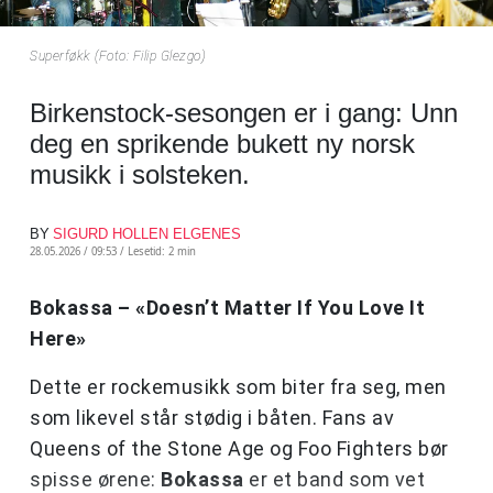
Superføkk (Foto: Filip Glezgo)
Birkenstock-sesongen er i gang: Unn
deg en sprikende bukett ny norsk
musikk i solsteken.
BY
SIGURD HOLLEN ELGENES
28.05.2026 / 09:53 /
Lesetid: 2 min
Bokassa – «Doesn’t Matter If You Love It
Here»
Dette er rockemusikk som biter fra seg, men
som likevel står stødig i båten. Fans av
Queens of the Stone Age og Foo Fighters bør
spisse ørene:
Bokassa
er et band som vet