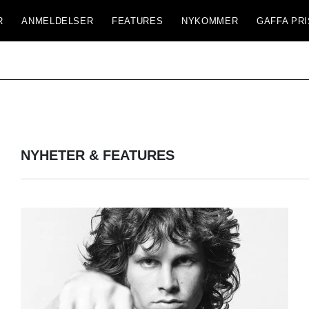
R
ANMELDELSER
FEATURES
NYKOMMER
GAFFA PRI
NYHETER & FEATURES