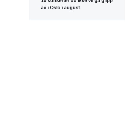
10 konserter du ikke vil gå glipp
av i Oslo i august