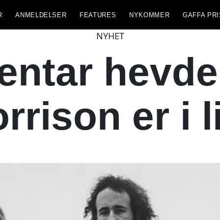
R
ANMELDELSER
FEATURES
NYKOMMER
GAFFA PRI
NYHET
ntar hevder
rrison er i l