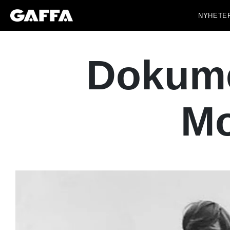
NYHETE
Dokume
Mo