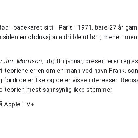
ød i badekaret sitt i Paris i 1971, bare 27 år ga
 siden en obduksjon aldri ble utført, mener noen
or Jim Morrison
, utgitt i januar, presenterer regis
nt teoriene er en om en mann ved navn Frank, so
g fordi de er like og deler visse interesser. Regi
e teorien mest sannsynlig ikke stemmer.
på Apple TV+.