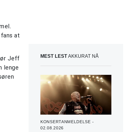
mmel.
 fans at
MEST LEST
AKKURAT NÅ
sør Jeff
m lenge
ssøren
KONSERTANMELDELSE -
02.08.2026