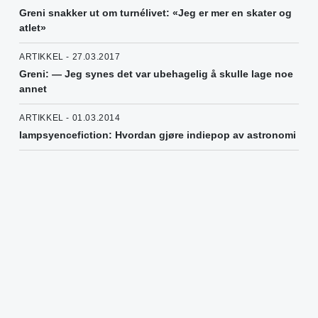
Greni snakker ut om turnélivet: «Jeg er mer en skater og
atlet»
ARTIKKEL - 27.03.2017
Greni: — Jeg synes det var ubehagelig å skulle lage noe
annet
ARTIKKEL - 01.03.2014
Iampsyencefiction: Hvordan gjøre indiepop av astronomi