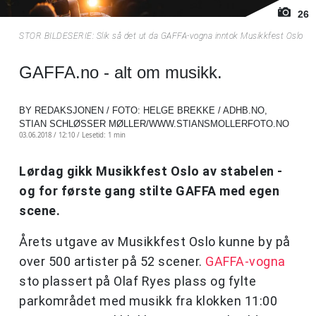
26
STOR BILDESERIE: Slik så det ut da GAFFA-vogna inntok Musikkfest Oslo
GAFFA.no - alt om musikk.
BY REDAKSJONEN / FOTO: HELGE BREKKE / ADHB.NO,
STIAN SCHLØSSER MØLLER/WWW.STIANSMOLLERFOTO.NO
03.06.2018 / 12:10 /
Lesetid: 1 min
Lørdag gikk Musikkfest Oslo av stabelen -
og for første gang stilte GAFFA med egen
scene.
Årets utgave av Musikkfest Oslo kunne by på
over 500 artister på 52 scener.
GAFFA-vogna
sto plassert på Olaf Ryes plass og fylte
parkområdet med musikk fra klokken 11:00