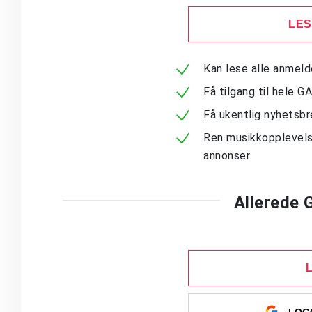
LES
Kan lese alle anmel
Få tilgang til hele G
Få ukentlig nyhetsb
Ren musikkopplevels
annonser
Allerede
LOGG