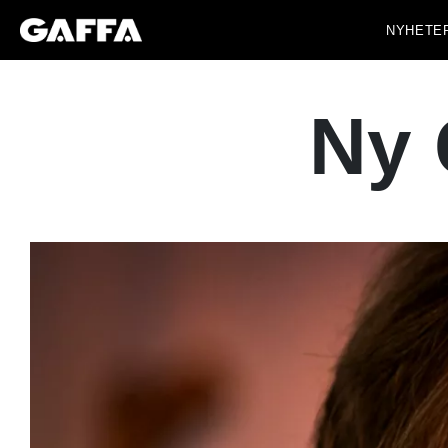
NYHETE
Ny G