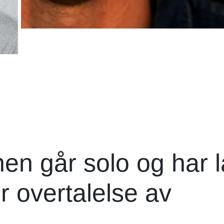
en går solo og har l
er overtalelse av