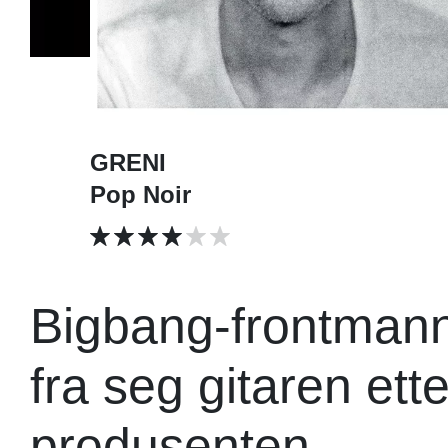
GRENI
Pop Noir
Bigbang-frontmann
fra seg gitaren ett
produsenten.