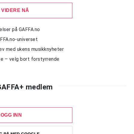
 VIDERE NÅ
delser på GAFFA.no
AFFA.no-universet
rev med ukens musikknyheter
e – velg bort forstyrrende
 GAFFA+ medlem
LOGG INN
 PÅ MED GOOGLE