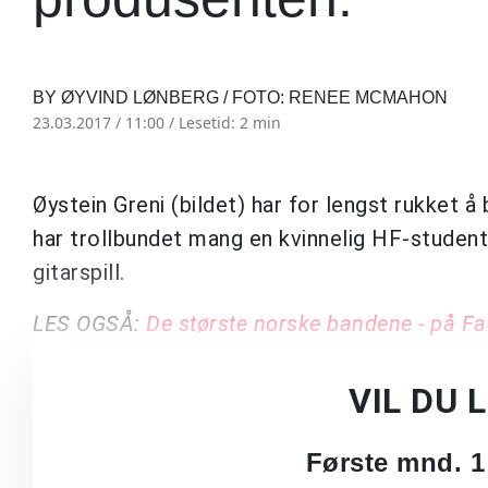
BY ØYVIND LØNBERG / FOTO: RENEE MCMAHON
23.03.2017 / 11:00 /
Lesetid: 2 min
Øystein Greni (bildet) har for lengst rukket å
har trollbundet mang en kvinnelig HF-student
gitarspill.
LES OGSÅ:
De største norske bandene - på F
VIL DU 
Første mnd. 1