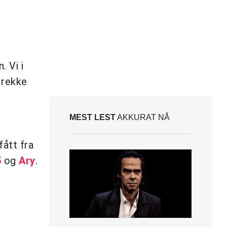
 Vi i
 rekke
MEST LEST
AKKURAT NÅ
fått fra
5
og
Ary
.