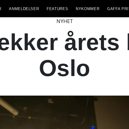
R
ANMELDELSER
FEATURES
NYKOMMER
GAFFA PRI
NYHET
kker årets 
Oslo