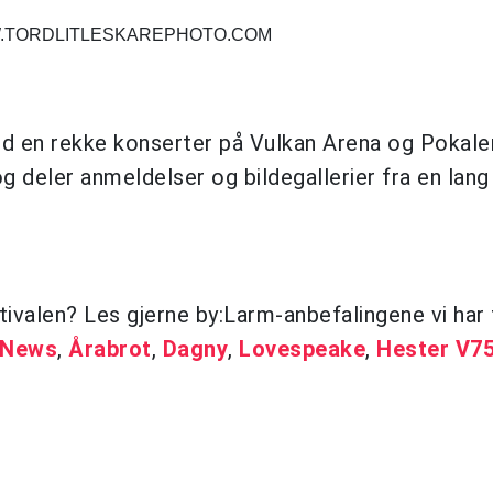
WW.TORDLITLESKAREPHOTO.COM
ed en rekke konserter på Vulkan Arena og Pokalen.
 deler anmeldelser og bildegallerier fra en lang
stivalen? Les gjerne by:Larm-anbefalingene vi har 
 News
,
Årabrot
,
Dagny
,
Lovespeake
,
Hester V7