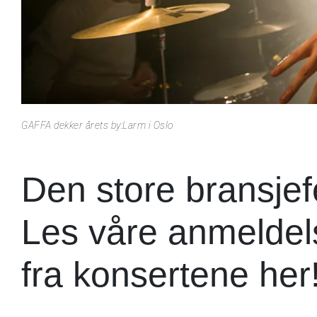
GAFFA dekker årets by:Larm i Oslo
Den store bransjefe
Les våre anmeldels
fra konsertene her