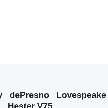
y
dePresno
Lovespeake
s
Hester V75