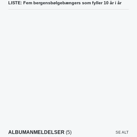
LISTE: Fem bergensbølgebængers som fyller 10 år i år
ALBUMANMELDELSER
(5)
SE ALT