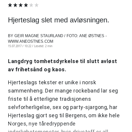
Hjerteslag slet med avløsningen.
BY GEIR MAGNE STAURLAND / FOTO: ANE ØSTNES -
WWW.ANEOSTNES.COM
15.07.2017 / 10:22 /
Lesetid: 2 min
Langdryg tomhetsdyrkelse til slutt avløst
av frihetsånd og kaos.
Hjerteslags tekster er unike i norsk
sammenheng. Der mange rockeband lar seg
friste til å etterligne tradisjonens
selvforherligelse, sex og party-sjargong, har
Hjerteslag gjort seg til Bergens, om ikke hele
Norges, nye tåredryppende
inderlighetsmonster, hvis drivstoff er all