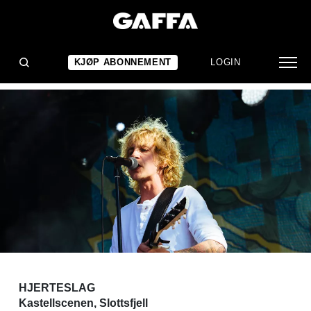
KONSERTANMELDELSE
Tomhetsdyrkelse
KJØP ABONNEMENT
LOGIN
HJERTESLAG
Kastellscenen, Slottsfjell