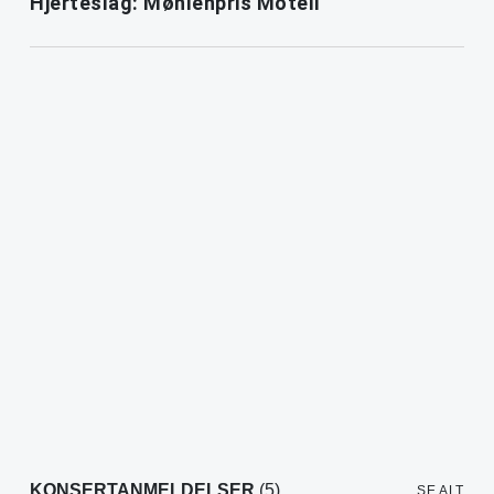
Hjerteslag: Møhlenpris Motell
KONSERTANMELDELSER
(5)
SE ALT