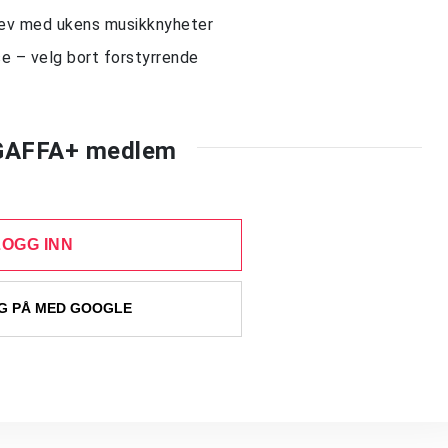
rev med ukens musikknyheter
e – velg bort forstyrrende
 GAFFA+ medlem
LOGG INN
 PÅ MED GOOGLE