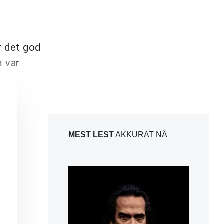
r det god
m var
MEST LEST
AKKURAT NÅ