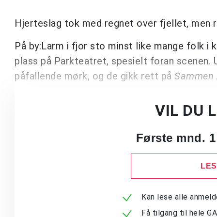
Hjerteslag tok med regnet over fjellet, men 
På by:Larm i fjor sto minst like mange folk 
plass på Parkteatret, spesielt foran scenen.
påfallende mørk, og de gikk rett på
Sammen 
VIL DU 
Første mnd. 1
LES
Kan lese alle anmel
Få tilgang til hele G