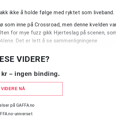
rakk ikke å holde følge med ryktet som liveband.
i kø som inne på Crossroad, men denne kvelden va
 Uten for mye fuzz gikk Hjerteslag på scenen, so
Alene
. Det er lett å se sammenligningene
LESE VIDERE?
 kr – ingen binding.
 VIDERE NÅ
delser på GAFFA.no
AFFA.no-universet