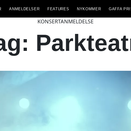
R
ANMELDELSER
FEATURES
NYKOMMER
GAFFA PRI
KONSERTANMELDELSE
ag: Parkteat