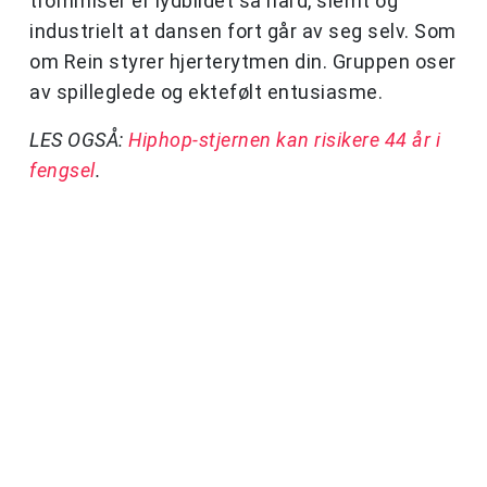
trommiser er lydbildet så hard, slemt og
industrielt at dansen fort går av seg selv. Som
om Rein styrer hjerterytmen din. Gruppen oser
av spilleglede og ektefølt entusiasme.
LES OGSÅ:
Hiphop-stjernen kan risikere 44 år i
fengsel
.