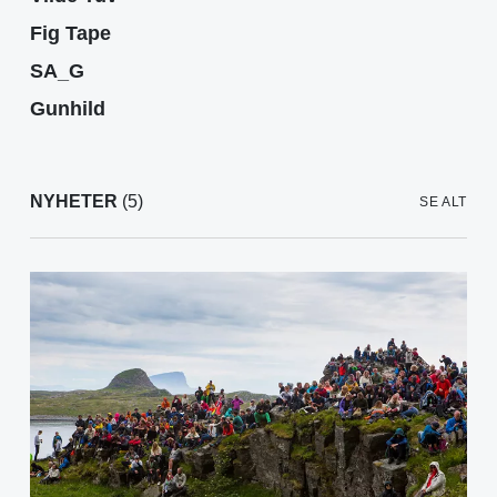
Fig Tape
SA_G
Gunhild
NYHETER
(5)
SE ALT