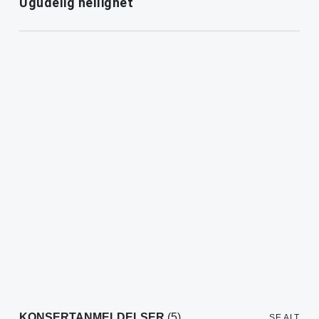
Ugudelig hellighet
KONSERTANMELDELSER
(5)
SE ALT