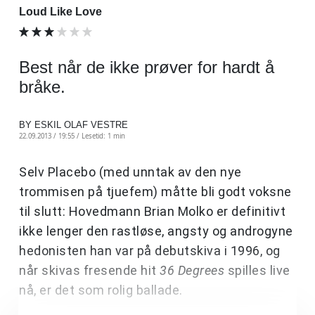
Loud Like Love
Best når de ikke prøver for hardt å
bråke.
BY ESKIL OLAF VESTRE
22.09.2013 / 19:55 /
Lesetid: 1 min
Selv Placebo (med unntak av den nye
trommisen på tjuefem) måtte bli godt voksne
til slutt: Hovedmann Brian Molko er definitivt
ikke lenger den rastløse, angsty og androgyne
hedonisten han var på debutskiva i 1996, og
når skivas fresende hit
36 Degrees
spilles live
nå, er det som rolig ballade.