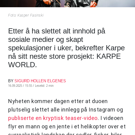
Foto: Kasper Fasinski
Etter å ha slettet alt innhold på
sosiale medier og skapt
spekulasjoner i uker, bekrefter Karpe
nå sitt neste store prosjekt: KARPE
WORLD.
BY
SIGURD HOLLEN ELGENES
16.09.2025 / 15:55 /
Lesetid: 2 min
Nyheten kommer dagen etter at duoen
plutselig slettet alle innlegg på Instagram og
publiserte en kryptisk teaser-video
. I videoen
flyr en mann og en jente i et helikopter over et
surrealistisk landskap der sedler, fisker, biler