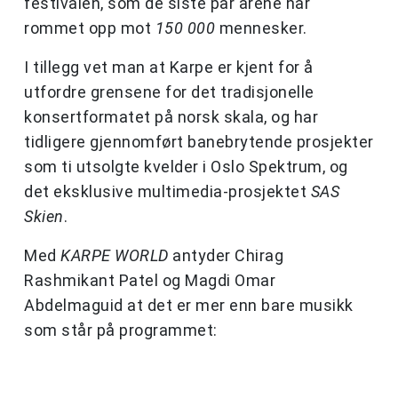
festivalen, som de siste par årene har
rommet opp mot
150 000
mennesker.
I tillegg vet man at Karpe er kjent for å
utfordre grensene for det tradisjonelle
konsertformatet på norsk skala, og har
tidligere gjennomført banebrytende prosjekter
som ti utsolgte kvelder i Oslo Spektrum, og
det eksklusive multimedia-prosjektet
SAS
Skien
.
Med
KARPE WORLD
antyder Chirag
Rashmikant Patel og Magdi Omar
Abdelmaguid at det er mer enn bare musikk
som står på programmet: