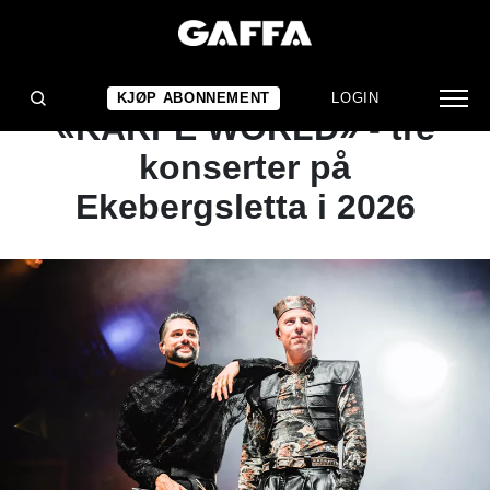
NYHET
Karpe inviterer til
KJØP ABONNEMENT
LOGIN
«KARPE WORLD» - tre
konserter på
Ekebergsletta i 2026