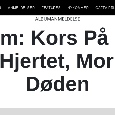
R
ANMELDELSER
FEATURES
NYKOMMER
GAFFA PRI
ALBUMANMELDELSE
m: Kors På 
 Hjertet, Mor
Døden