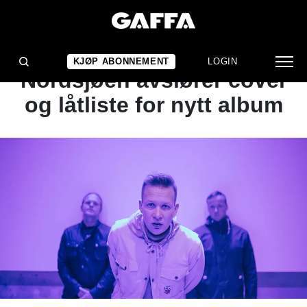
NYHET
John Olav Nilsen &
KJØP ABONNEMENT
LOGIN
Nordsjøen avslører cover
og låtliste for nytt album