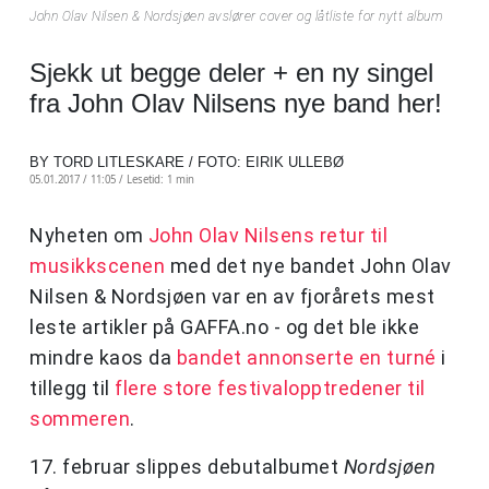
John Olav Nilsen & Nordsjøen avslører cover og låtliste for nytt album
Sjekk ut begge deler + en ny singel
fra John Olav Nilsens nye band her!
BY TORD LITLESKARE / FOTO: EIRIK ULLEBØ
05.01.2017 / 11:05 /
Lesetid: 1 min
Nyheten om
John Olav Nilsens retur til
musikkscenen
med det nye bandet John Olav
Nilsen & Nordsjøen var en av fjorårets mest
leste artikler på GAFFA.no - og det ble ikke
mindre kaos da
bandet annonserte en turné
i
tillegg til
flere store festivalopptredener til
sommeren
.
17. februar slippes debutalbumet
Nordsjøen