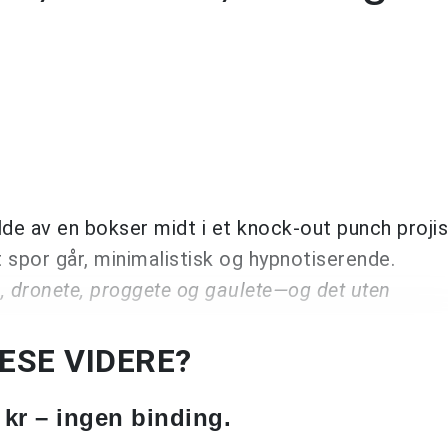
ilde av en bokser midt i et knock-out punch proji
 spor går, minimalistisk og hypnotiserende.
, dronete, proggete og gaulete—og det uten
LESE VIDERE?
 kr – ingen binding.