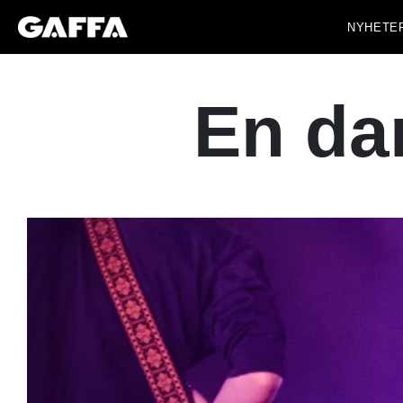
NYHETE
En da