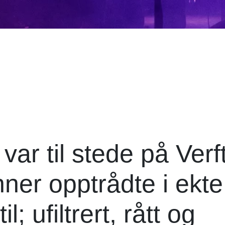
r til stede på Verf
ner opptrådte i ekte
; ufiltrert, rått og