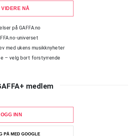
 VIDERE NÅ
delser på GAFFA.no
AFFA.no-universet
rev med ukens musikknyheter
e – velg bort forstyrrende
 GAFFA+ medlem
LOGG INN
 PÅ MED GOOGLE