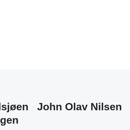
dsjøen
John Olav Nilsen
ngen