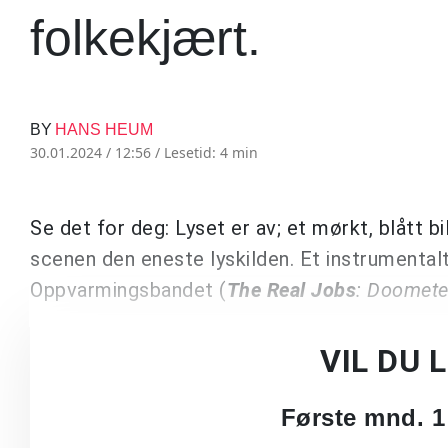
folkekjært.
BY
HANS HEUM
30.01.2024 / 12:56 /
Lesetid: 4 min
Se det for deg: Lyset er av; et mørkt, blått b
scenen den eneste lyskilden. Et instrumentalt
Oppvarmingsbandet (
The Real Jobs
: Doomete
VIL DU 
Første mnd. 1