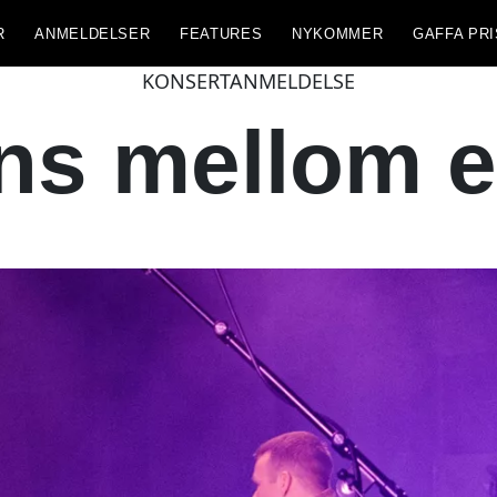
R
ANMELDELSER
FEATURES
NYKOMMER
GAFFA PRI
KONSERTANMELDELSE
ns mellom e