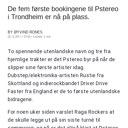
De fem første bookingene til Pstereo
i Trondheim er nå på plass.
BY ØYVIND RONES
02.12.2011 / 07:00 /
Lesetid: 2 min
To spennende utenlandske navn og tre fra
hjemlige trakter er det Pstereo byr på når de
slipper sine første artister idag.
Dubstep/elektronika-artisten Rustie fra
Skottland og indierockbandet Driver Drive
Faster fra England er de to første utenlandske
bidragene.
For noen uker siden varslet Raga Rockers at
de skulle legge ut på sin siste turné til
sommeren, og nå er det altså klart at Pstereo