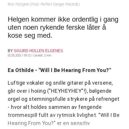
Bror Forsgren (Foto: Perfect Danger Records)
Helgen kommer ikke ordentlig i gang
uten noen rykende ferske låter å
kose seg med.
BY
SIGURD HOLLEN ELGENES
02.05.2025 / 09:12 /
Lesetid: 2 min
Ea Othilde - "Will I Be Hearing From You?"
Luftige vokaler og snille gitarer på versene,
glir over i hoiing ("HEYHEYHEY"!), bølgende
orgel og stemningsfulle strykere på refrenget
- hvor alt holdes sammen av fengende
trommespill fullt av rytmisk livlighet. "Will I Be
Hearing From You?" er en sensitiv