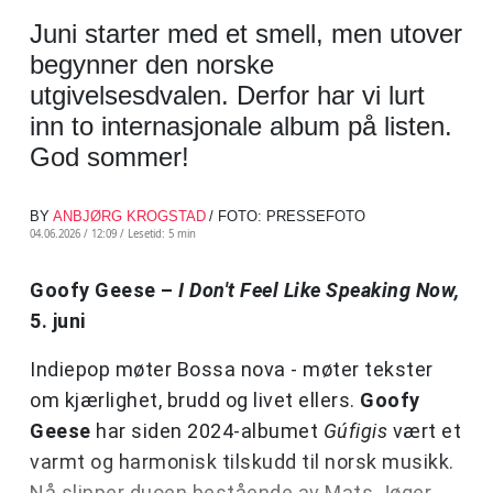
Juni starter med et smell, men utover
begynner den norske
utgivelsesdvalen. Derfor har vi lurt
inn to internasjonale album på listen.
God sommer!
BY
ANBJØRG KROGSTAD
/ FOTO: PRESSEFOTO
04.06.2026 / 12:09 /
Lesetid: 5 min
Goofy Geese –
I Don't Feel Like Speaking Now,
5. juni
Indiepop møter Bossa nova - møter tekster
om kjærlighet, brudd og livet ellers.
Goofy
Geese
har siden 2024-albumet
Gúfigis
vært et
varmt og harmonisk tilskudd til norsk musikk.
Nå slipper duoen bestående av Mats Jøger