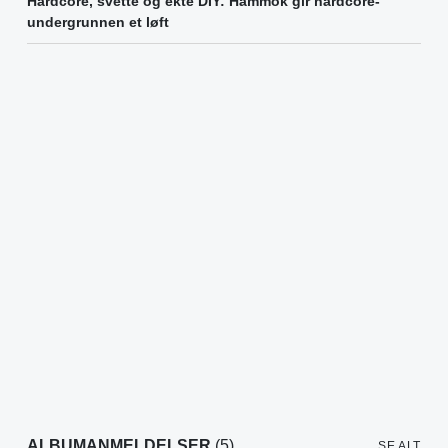
Hardcore, svette og ekte DIY: Hammok gir hardcore-
undergrunnen et løft
ALBUMANMELDELSER
(5)
SE ALT