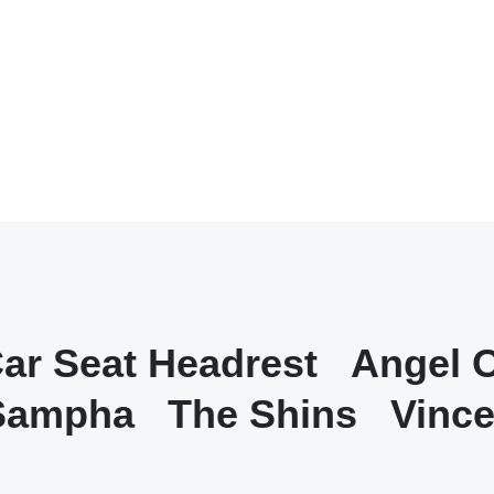
ar Seat Headrest
Angel 
Sampha
The Shins
Vince