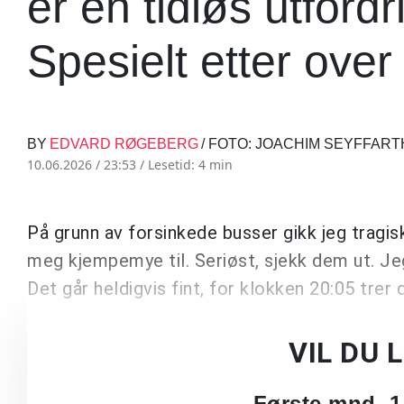
er en tidløs utfordr
Spesielt etter over
BY
EDVARD RØGEBERG
/ FOTO: JOACHIM SEYFFART
10.06.2026 / 23:53 /
Lesetid: 4 min
På grunn av forsinkede busser gikk jeg tragis
meg kjempemye til. Seriøst, sjekk dem ut. 
Det går heldigvis fint, for klokken 20:05 trer
VIL DU 
Første mnd. 1