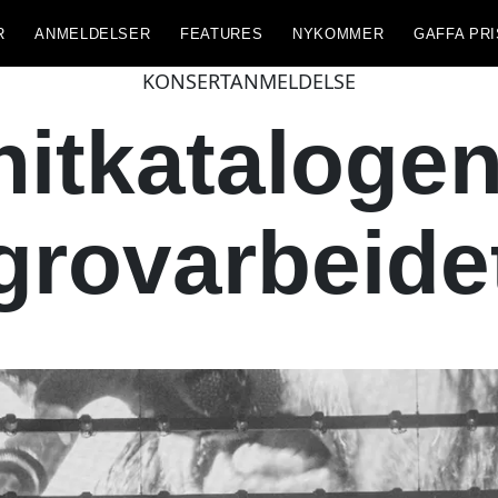
R
ANMELDELSER
FEATURES
NYKOMMER
GAFFA PRI
KONSERTANMELDELSE
hitkatalogen
grovarbeide