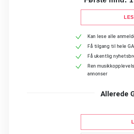
LES
Kan lese alle anmel
Få tilgang til hele G
Få ukentlig nyhetsb
Ren musikkopplevels
annonser
Allerede