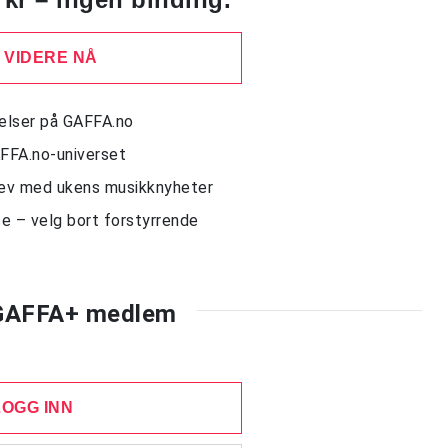
 VIDERE NÅ
delser på GAFFA.no
AFFA.no-universet
rev med ukens musikknyheter
e – velg bort forstyrrende
 GAFFA+ medlem
LOGG INN