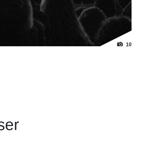
10
ser