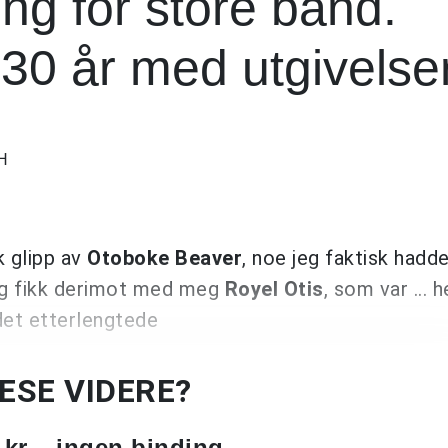
ing for store band.
 30 år med utgivelser
H
k glipp av
Otoboke Beaver
, noe jeg faktisk hadd
Jeg fikk derimot med meg
Royel Otis
, som var ... h
 det etterlengtede
LESE VIDERE?
 kr – ingen binding.