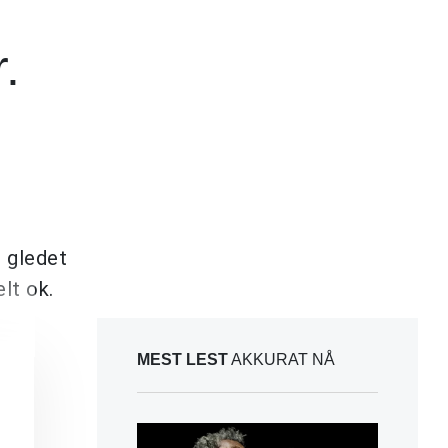
.
e gledet
elt ok.
MEST LEST
AKKURAT NÅ