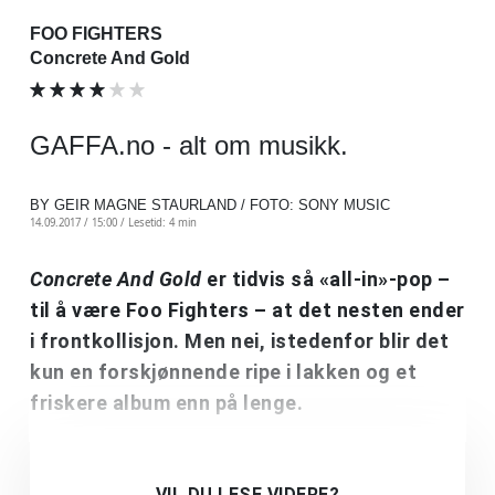
FOO FIGHTERS
Concrete And Gold
GAFFA.no - alt om musikk.
BY GEIR MAGNE STAURLAND / FOTO: SONY MUSIC
14.09.2017 / 15:00 /
Lesetid: 4 min
Concrete And Gold
er tidvis så «all-in»-pop –
til å være Foo Fighters – at det nesten ender
i frontkollisjon. Men nei, istedenfor blir det
kun en forskjønnende ripe i lakken og et
friskere album enn på lenge.
VIL DU LESE VIDERE?