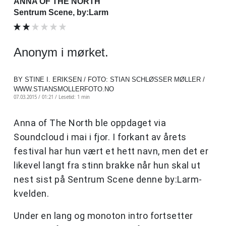
ANNA OF THE NORTH
Sentrum Scene, by:Larm
Anonym i mørket.
BY STINE I. ERIKSEN / FOTO: STIAN SCHLØSSER MØLLER /
WWW.STIANSMOLLERFOTO.NO
07.03.2015 / 01:21 /
Lesetid: 1 min
Anna of The North ble oppdaget via
Soundcloud i mai i fjor. I forkant av årets
festival har hun vært et hett navn, men det er
likevel langt fra stinn brakke når hun skal ut
nest sist på Sentrum Scene denne by:Larm-
kvelden.
Under en lang og monoton intro fortsetter