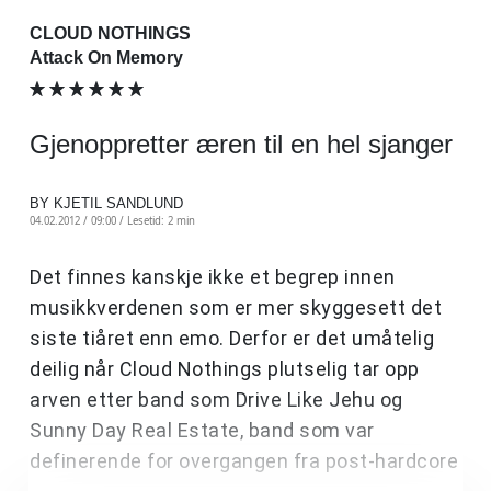
CLOUD NOTHINGS
Attack On Memory
Gjenoppretter æren til en hel sjanger
BY KJETIL SANDLUND
04.02.2012 / 09:00 /
Lesetid: 2 min
Det finnes kanskje ikke et begrep innen
musikkverdenen som er mer skyggesett det
siste tiåret enn emo. Derfor er det umåtelig
deilig når Cloud Nothings plutselig tar opp
arven etter band som Drive Like Jehu og
Sunny Day Real Estate, band som var
definerende for overgangen fra post-hardcore