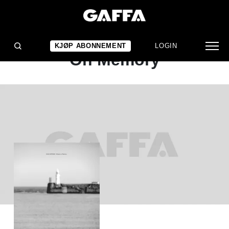
ALBUMANMELDELSE
Cloud Nothings: Attack
KJØP ABONNEMENT
LOGIN
On Memory