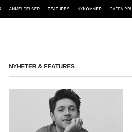
R
ANMELDELSER
FEATURES
NYKOMMER
GAFFA PRI
NYHETER & FEATURES