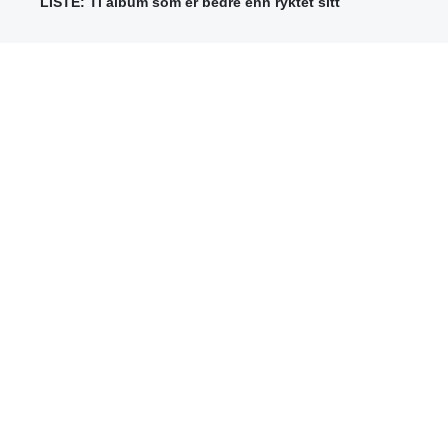
LISTE: Ti album som er bedre enn ryktet sitt