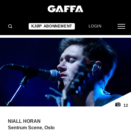
1
/ 12
KONSERTANMELDELSE
Ikke helt Justin Bieber
KJØP ABONNEMENT
LOGIN
12
NIALL HORAN
Sentrum Scene, Oslo