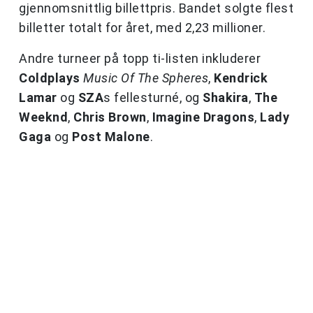
gjennomsnittlig billettpris. Bandet solgte flest
billetter totalt for året, med 2,23 millioner.
Andre turneer på topp ti-listen inkluderer
Coldplays
Music Of The Spheres
,
Kendrick
Lamar
og
SZA
s fellesturné, og
Shakira
,
The
Weeknd
,
Chris Brown
,
Imagine Dragons
,
Lady
Gaga
og
Post Malone
.