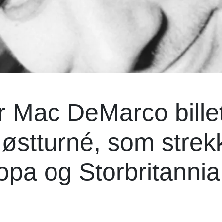
r Mac DeMarco billet
høstturné, som strek
opa og Storbritannia