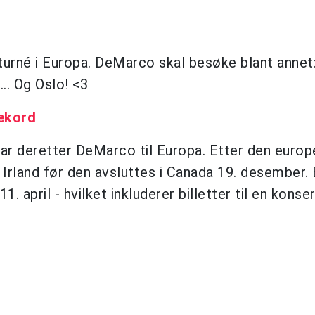
urné i Europa. DeMarco skal besøke blant annet
.. Og Oslo! <3
rekord
tar deretter DeMarco til Europa. Etter den europ
 Irland før den avsluttes i Canada 19. desember. B
. april - hvilket inkluderer billetter til en konse