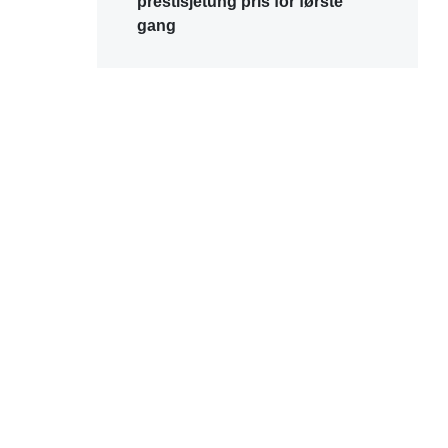
prestisjetung pris for første
gang