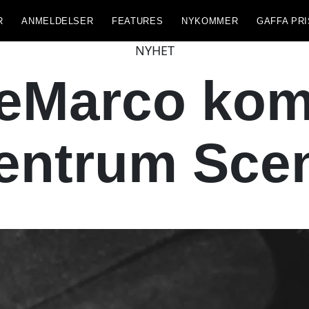
R
ANMELDELSER
FEATURES
NYKOMMER
GAFFA PRI
NYHET
eMarco komm
entrum Sce