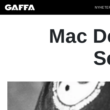
NYHETE
Mac D
S