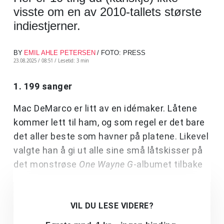
visste om en av 2010-tallets største
indiestjerner.
BY
EMIL AHLE PETERSEN
/ FOTO: PRESS
23.08.2025 / 08:51 /
Lesetid: 3 min
1. 199 sanger
Mac DeMarco er litt av en idé­maker. Låtene
kommer lett til ham, og som regel er det bare
det aller beste som havner på platene. Likevel
valgte han å gi ut alle sine små låtskisser på
det monstrøse
One Wayne G
-albumet tilbake
VIL DU LESE VIDERE?