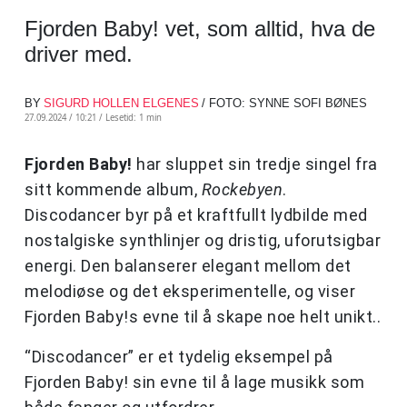
Fjorden Baby! vet, som alltid, hva de
driver med.
BY
SIGURD HOLLEN ELGENES
/ FOTO: SYNNE SOFI BØNES
27.09.2024 / 10:21 /
Lesetid: 1 min
Fjorden Baby!
har sluppet sin tredje singel fra
sitt kommende album,
Rockebyen
.
Discodancer byr på et kraftfullt lydbilde med
nostalgiske synthlinjer og dristig, uforutsigbar
energi. Den balanserer elegant mellom det
melodiøse og det eksperimentelle, og viser
Fjorden Baby!s evne til å skape noe helt unikt..
“Discodancer” er et tydelig eksempel på
Fjorden Baby! sin evne til å lage musikk som