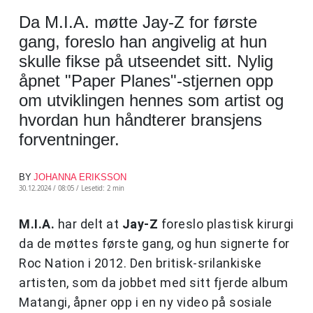
Da M.I.A. møtte Jay-Z for første
gang, foreslo han angivelig at hun
skulle fikse på utseendet sitt. Nylig
åpnet "Paper Planes"-stjernen opp
om utviklingen hennes som artist og
hvordan hun håndterer bransjens
forventninger.
BY
JOHANNA ERIKSSON
30.12.2024 / 08:05 /
Lesetid: 2 min
M.I.A.
har delt at
Jay-Z
foreslo plastisk kirurgi
da de møttes første gang, og hun signerte for
Roc Nation i 2012. Den britisk-srilankiske
artisten, som da jobbet med sitt fjerde album
Matangi, åpner opp i en ny video på sosiale