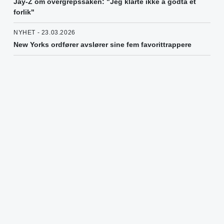
Jay-Z om overgrepssaken: "Jeg klarte ikke å godta et
forlik"
NYHET - 23.03.2026
New Yorks ordfører avslører sine fem favorittrappere