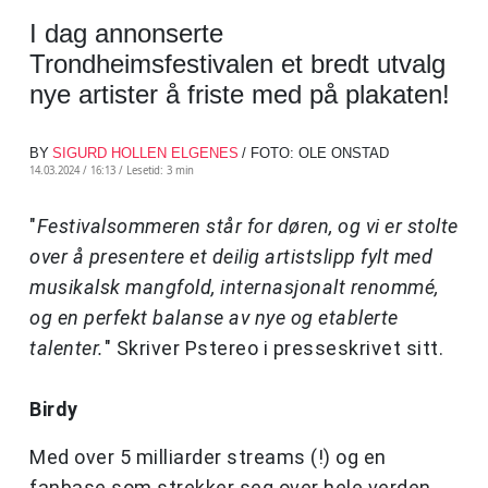
I dag annonserte
Trondheimsfestivalen et bredt utvalg
nye artister å friste med på plakaten!
BY
SIGURD HOLLEN ELGENES
/ FOTO: OLE ONSTAD
14.03.2024 / 16:13 /
Lesetid: 3 min
"
Festivalsommeren står for døren, og vi er stolte
over å presentere et deilig artistslipp fylt med
musikalsk mangfold, internasjonalt renommé,
og en perfekt balanse av nye og etablerte
talenter.
" Skriver Pstereo i presseskrivet sitt.
Birdy
Med over 5 milliarder streams (!) og en
fanbase som strekker seg over hele verden,