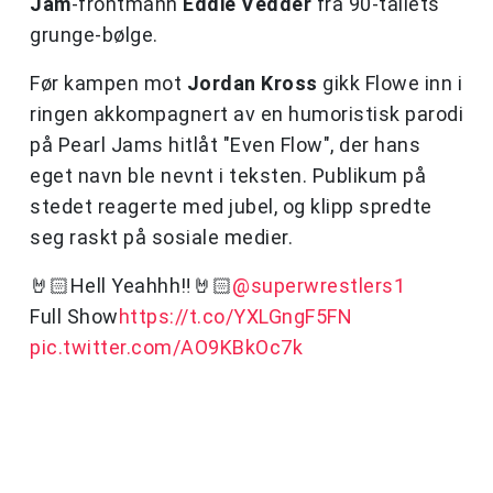
Jam
-frontmann
Eddie Vedder
fra 90-tallets
grunge-bølge.
Før kampen mot
Jordan Kross
gikk Flowe inn i
ringen akkompagnert av en humoristisk parodi
på Pearl Jams hitlåt "Even Flow", der hans
eget navn ble nevnt i teksten. Publikum på
stedet reagerte med jubel, og klipp spredte
seg raskt på sosiale medier.
🤘🏻Hell Yeahhh‼️🤘🏻
@superwrestlers1
Full Show
https://t.co/YXLGngF5FN
pic.twitter.com/AO9KBkOc7k