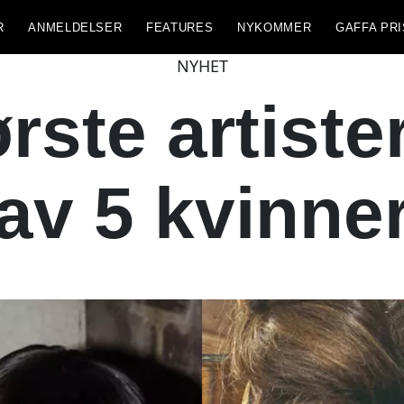
R
ANMELDELSER
FEATURES
NYKOMMER
GAFFA PRI
NYHET
rste artister
av 5 kvinne