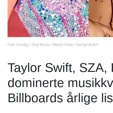
Foto: Omslag / Sony Music / Mason Poole / George Bufort
Taylor Swift, SZA,
dominerte musikkve
Billboards årlige lis