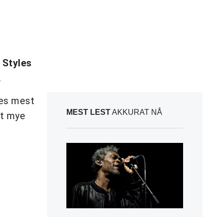
 Styles
.
nes mest
MEST LEST
AKKURAT NÅ
tt mye