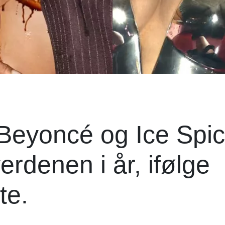
 Beyoncé og Ice Spi
rdenen i år, ifølge
te.