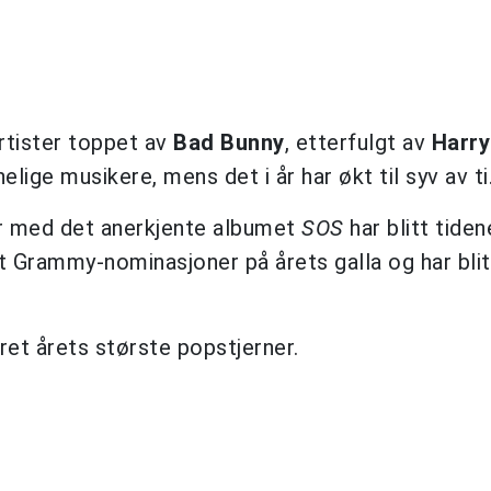
artister toppet av
Bad Bunny
, etterfulgt av
Harry
elige musikere, mens det i år har økt til syv av ti
år med det anerkjente albumet
SOS
har blitt tide
 Grammy-nominasjoner på årets galla og har bli
året årets største popstjerner.