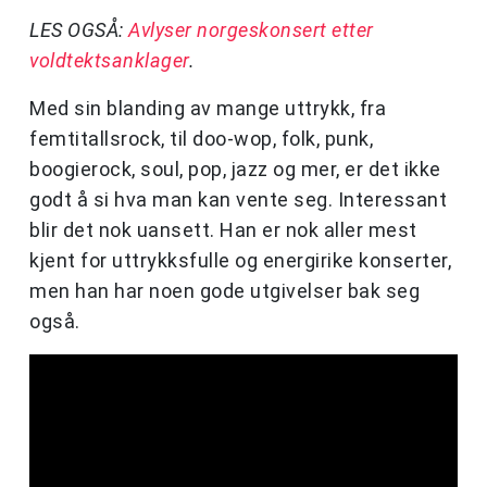
LES OGSÅ:
Avlyser norgeskonsert etter
voldtektsanklager
.
Med sin blanding av mange uttrykk, fra
femtitallsrock, til doo-wop, folk, punk,
boogierock, soul, pop, jazz og mer, er det ikke
godt å si hva man kan vente seg. Interessant
blir det nok uansett. Han er nok aller mest
kjent for uttrykksfulle og energirike konserter,
men han har noen gode utgivelser bak seg
også.