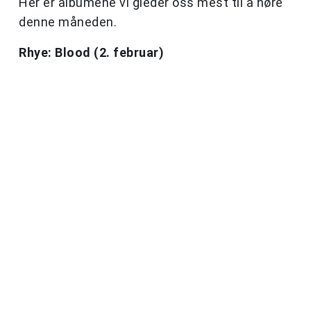
Her er albumene vi gleder oss mest til å høre
denne måneden.
Rhye: Blood (2. februar)