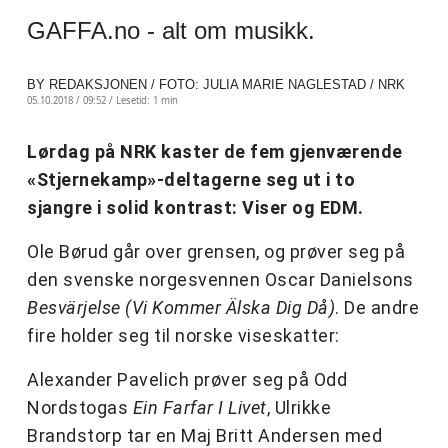
GAFFA.no - alt om musikk.
BY REDAKSJONEN / FOTO: JULIA MARIE NAGLESTAD / NRK
05.10.2018 / 09:52 /
Lesetid: 1 min
Lørdag på NRK kaster de fem gjenværende
«Stjernekamp»-deltagerne seg ut i to
sjangre i solid kontrast: Viser og EDM.
Ole Børud går over grensen, og prøver seg på
den svenske norgesvennen Oscar Danielsons
Besvärjelse (Vi Kommer Älska Dig Då)
. De andre
fire holder seg til norske viseskatter:
Alexander Pavelich prøver seg på Odd
Nordstogas
Ein Farfar I Livet
, Ulrikke
Brandstorp tar en Maj Britt Andersen med